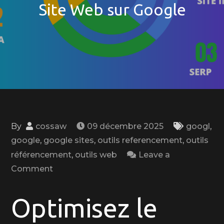
Site Web sur Google
By
cossaw
09 décembre 2025
googl
,
google
,
google sites
,
outils referencement
,
outils
référencement
,
outils web
Leave a
on
Comment
Optimisez
le
Optimisez le
Référencement