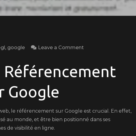
on
gl
,
google
Leave a Comment
Optimisez
le
u Référencement
Référencement
de
ur Google
Votre
Site
sur
te web, le référencement sur Google est crucial. En effet,
Google:
isé au monde, et être bien positionné dans ses
Conseils
s de visibilité en ligne.
Essentiels