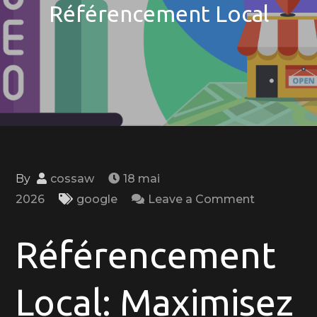
Référencement Local
By
cossaw
18 mai
on
2026
google
Leave a Comment
Maximisez
Votre
Référencement
Visibilité
Locale
Local: Maximisez
grâce
au