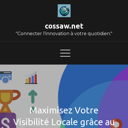
Skip
to
content
cossaw.net
"Connecter l'innovation à votre quotidien."
Maximisez Votre
Visibilité Locale grâce au