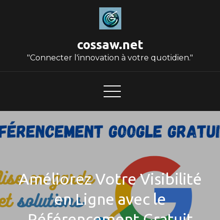
Skip
to
content
cossaw.net
"Connecter l'innovation à votre quotidien."
Améliorez Votre Visibilité
en Ligne avec le
Référencement Gratuit