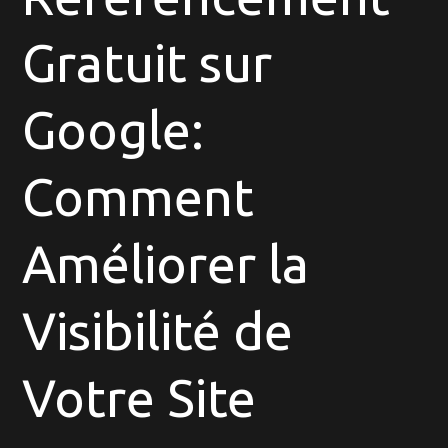
Visibilité
en
Gratuit sur
Ligne
avec
Google:
le
Référencement
Gratuit
Comment
sur
Google
Améliorer la
Visibilité de
Votre Site