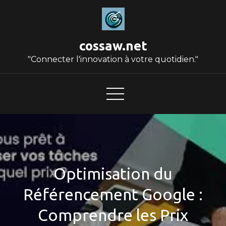
Skip
to
content
cossaw.net
"Connecter l'innovation à votre quotidien."
Optimisation du
Référencement Google :
Comprendre les Prix