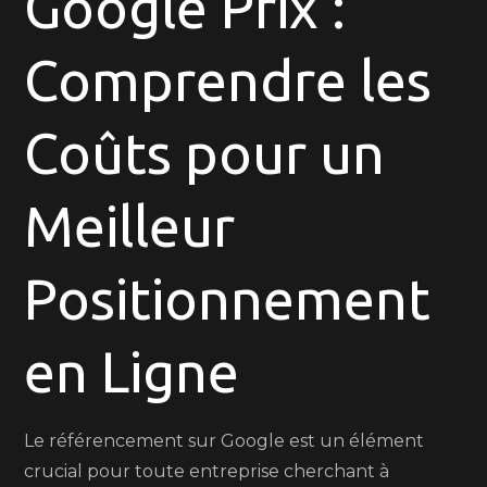
Google Prix :
:
Comprendre
Comprendre les
les
Prix
pour
Coûts pour un
un
Meilleur
Meilleur
Positionnement
en
Ligne
Positionnement
en Ligne
Le référencement sur Google est un élément
crucial pour toute entreprise cherchant à