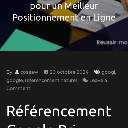
pour un Meilleur
Positionnement en Ligne
By
cossaw
20 octobre 2024
googl
,
google
,
referencement naturel
Leave a
on
Comment
Optimisation
du
Référencement
Référencement
Google