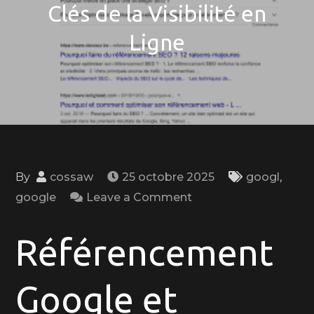
Clés de la Visibilité en
Ligne
By
cossaw
25 octobre 2025
googl
,
on
google
Leave a Comment
Optimisation
du
Référencement
Référencement
Google
Google et
et
Positionnement: