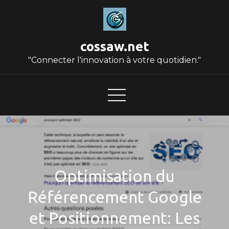
Skip
to
content
cossaw.net
"Connecter l'innovation à votre quotidien."
Optimisation du
Référencement Google
et Positionnement: Les