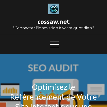
Skip
to
content
cossaw.net
"Connecter l'innovation à votre quotidien."
Optimisez le
Référencement de Votre
Site Internet pour une