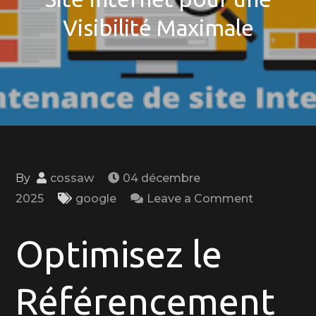
Visibilité Maximale
By
cossaw
04 décembre
on
2025
google
Leave a Comment
Optimisez
le
Optimisez le
Référence
de
Référencement
Votre
Site