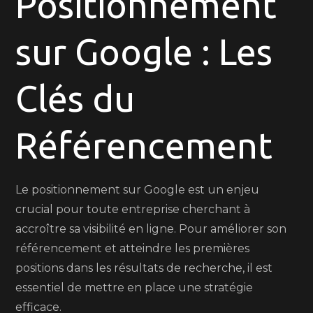
Positionnement
le
Référencement
sur Google : Les
Google:
Les
Clés
Clés du
de
la
Référencement
Visibilité
en
Ligne
Le positionnement sur Google est un enjeu
crucial pour toute entreprise cherchant à
accroître sa visibilité en ligne. Pour améliorer son
référencement et atteindre les premières
positions dans les résultats de recherche, il est
essentiel de mettre en place une stratégie
efficace.