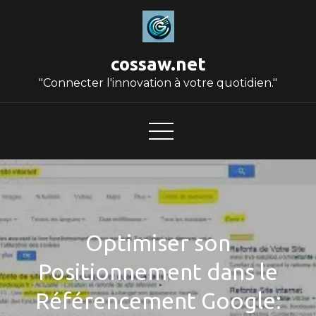
Skip
to
content
cossaw.net
"Connecter l'innovation à votre quotidien."
Optimiser son
Positionnement dans le
Référencement Google: