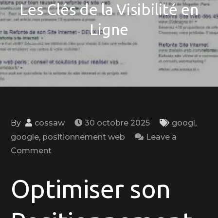
Les Clés de la Visibilité en
Ligne
By
cossaw
30 octobre 2025
googl
,
google
,
positionnement web
Leave a
on
Comment
Optimiser
son
Optimiser son
Positionnement
dans