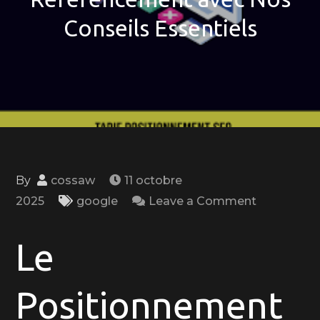
Conseils Essentiels
By
cossaw
11 octobre
on
2025
google
Leave a Comment
Optimisez
Votre
Le
Positionn
en
Positionnement
Référence
avec