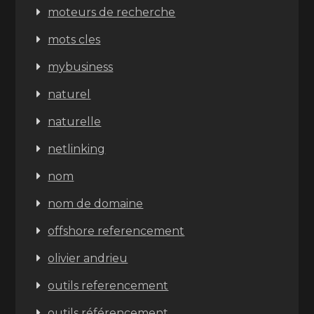
moteurs de recherche
mots cles
mybusiness
naturel
naturelle
netlinking
nom
nom de domaine
offshore referencement
olivier andrieu
outils referencement
outils référencement