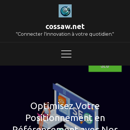
Skip
to
content
cossaw.net
"Connecter l'innovation à votre quotidien."
Optimisez Votre
Positionnement en
Référencement avec Nos