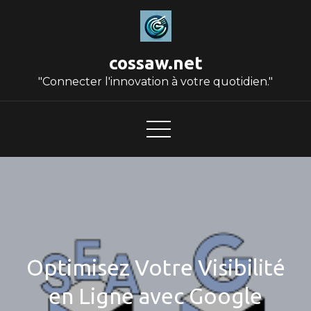
Skip
to
content
cossaw.net
"Connecter l'innovation à votre quotidien."
Optimisez Votre Visibilité
en Ligne avec Google