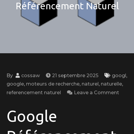
Référencement Naturel
By
cossaw
21 septembre 2025
googl
,
google
,
moteurs de recherche
,
naturel
,
naturelle
,
on
referencement naturel
Leave a Comment
Optim
Votre
Google
Visibil
en
Ligne