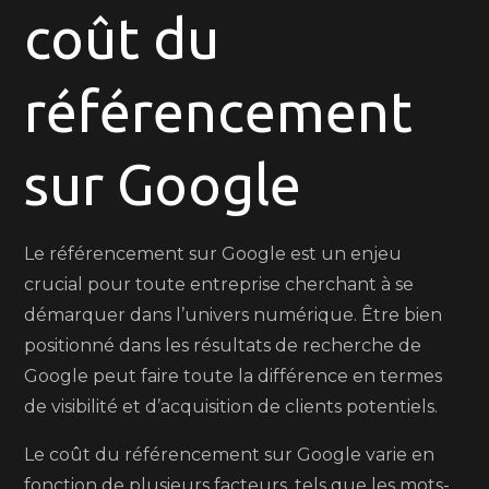
avec
coût du
le
coût
référencement
du
référencement
sur
sur Google
Google
Le référencement sur Google est un enjeu
crucial pour toute entreprise cherchant à se
démarquer dans l’univers numérique. Être bien
positionné dans les résultats de recherche de
Google peut faire toute la différence en termes
de visibilité et d’acquisition de clients potentiels.
Le coût du référencement sur Google varie en
fonction de plusieurs facteurs, tels que les mots-