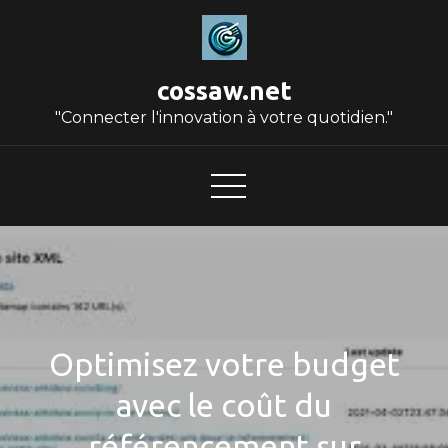
Skip
to
content
cossaw.net
"Connecter l'innovation à votre quotidien."
Optimisez votre budget
avec le coût du
référencement sur