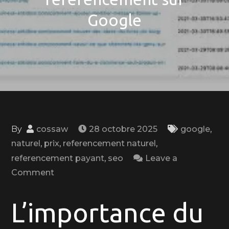
Google
By
cossaw
28 octobre 2025
google
,
naturel
,
prix
,
referencement naturel
,
referencement payant
,
seo
Leave a
on
Comment
Optimisez
votre
L’importance du
budget