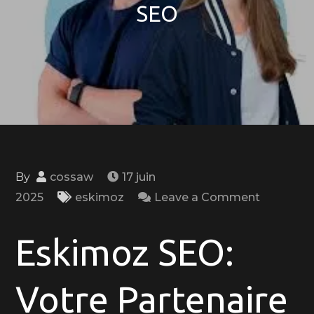
SEO
By
cossaw
17 juin
on
2025
eskimoz
Leave a Comment
Optimise
Votre
Eskimoz SEO:
Visibilité
en
Votre Partenaire
Ligne
avec