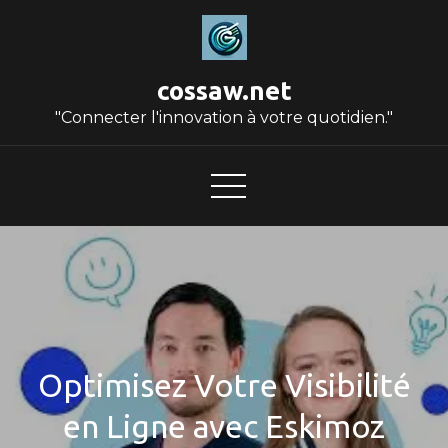
Skip
to
content
cossaw.net
"Connecter l'innovation à votre quotidien."
Optimisez Votre Visibilité
en Ligne avec Eskimoz