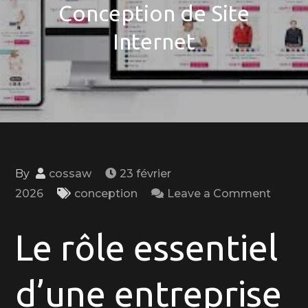
Conception de Site
Internet
By
cossaw
23 février
on
2026
conception
Leave a Comment
Créati
Web:
Le rôle essentiel
L’Expe
d’une
d’une entreprise
Entrep
de