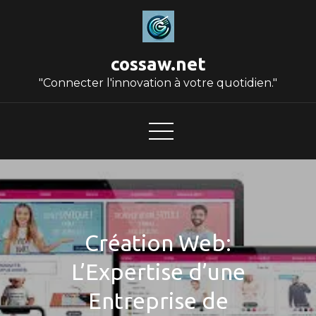
Skip
to
content
cossaw.net
"Connecter l'innovation à votre quotidien."
Création Web:
L’Expertise d’une
Entreprise de