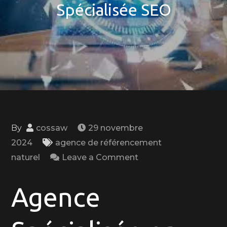
Spécialisée SEO
By
cossaw
29 novembre
2024
agence de référencement
on
naturel
Leave a Comment
Maximisez
votre
Agence
Visibilité
en