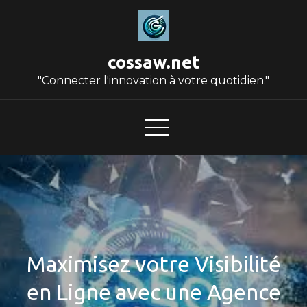
Skip
to
content
cossaw.net
"Connecter l'innovation à votre quotidien."
Maximisez votre Visibilité
en Ligne avec une Agence