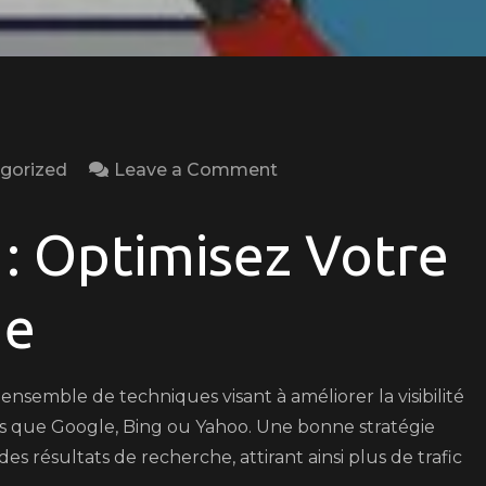
on
gorized
Leave a Comment
Optimisez
Votre
 : Optimisez Votre
Visibilité
en
ne
Ligne
avec
une
nsemble de techniques visant à améliorer la visibilité
Stratégie
ls que Google, Bing ou Yahoo. Une bonne stratégie
SEO
es résultats de recherche, attirant ainsi plus de trafic
Efficace