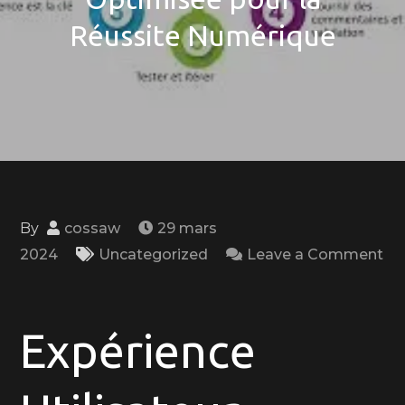
Réussite Numérique
By
cossaw
29 mars
2024
Uncategorized
Leave a Comment
on
Les
Clés
Expérience
d’une
Expérience