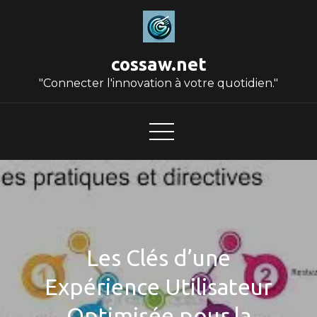
Skip
to
content
cossaw.net
"Connecter l'innovation à votre quotidien."
Les Clés d’une
Expérience Utilisateur
Optimisée pour la