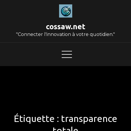
Skip
to
content
cossaw.net
"Connecter l'innovation à votre quotidien."
Étiquette :
transparence
totale