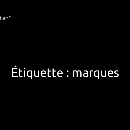
ien."
Étiquette :
marques