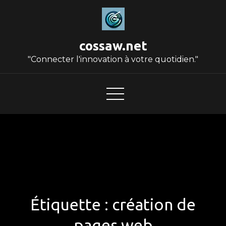
Skip
to
content
cossaw.net
"Connecter l'innovation à votre quotidien."
Étiquette :
création de
pages web