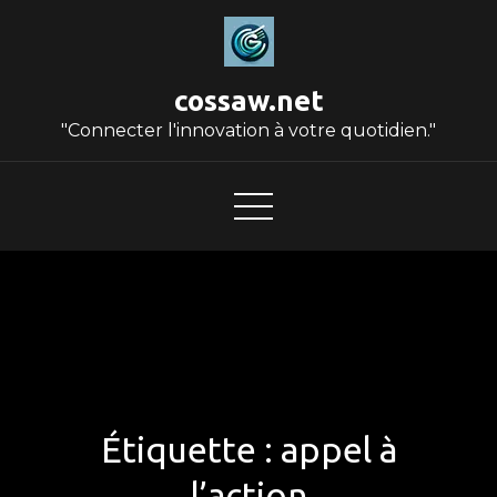
Skip
to
content
cossaw.net
"Connecter l'innovation à votre quotidien."
Étiquette :
appel à
l’action