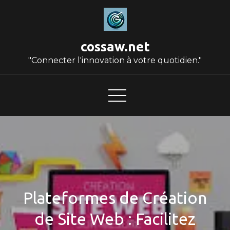
Skip
to
content
cossaw.net
"Connecter l'innovation à votre quotidien."
Plateformes de Création
de Site Web : Facilitez