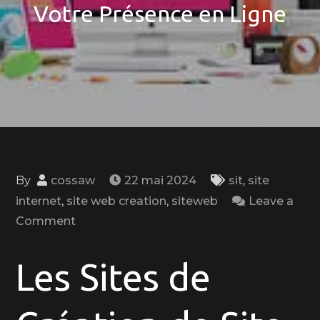
Votre Présence en Ligne
By
cossaw
22 mai 2024
sit
,
site
internet
,
site web creation
,
siteweb
Leave a
on
Comment
Plateformes
de
Les Sites de
Création
de