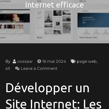
Internet efficace
By
cossaw
16 mai 2024
page web
,
on
sit
Leave a Comment
Guide
Pratique
Développer un
pour
Développer
Site Internet: Les
un
Site