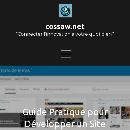
Skip
to
content
cossaw.net
"Connecter l'innovation à votre quotidien."
Guide Pratique pour
Développer un Site