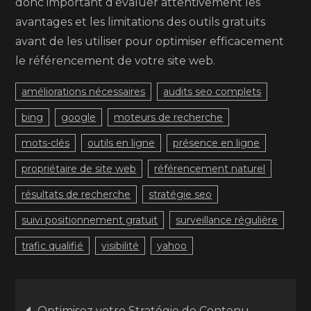
donc important d’évaluer attentivement les
avantages et les limitations des outils gratuits
avant de les utiliser pour optimiser efficacement
le référencement de votre site web.
améliorations nécessaires
audits seo complets
bing
google
moteurs de recherche
mots-clés
outils en ligne
présence en ligne
propriétaire de site web
référencement naturel
résultats de recherche
stratégie seo
suivi positionnement gratuit
surveillance régulière
trafic qualifié
visibilité
yahoo
Navigation
Optimisez votre Stratégie de Contenu