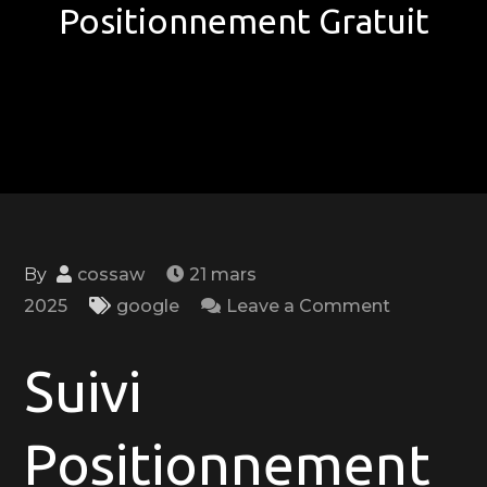
Positionnement Gratuit
By
cossaw
21 mars
on
2025
google
Leave a Comment
Optimisez
Votre
Suivi
Visibilité
en
Positionnement
Ligne
avec