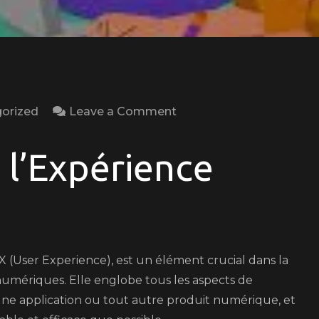
on
orized
Leave a Comment
Optimiser
l’Expérience
 l’Expérience
Utilisateur
:
Clé
du
Succès
X (User Experience), est un élément crucial dans la
Numérique
umériques. Elle englobe tous les aspects de
, une application ou tout autre produit numérique, et