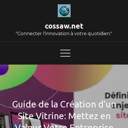
Skip
to
content
cossaw.net
"Connecter l'innovation à votre quotidien."
Guide de la Création d’un
Site Vitrine: Mettez en
Valeur Votre Entreprise