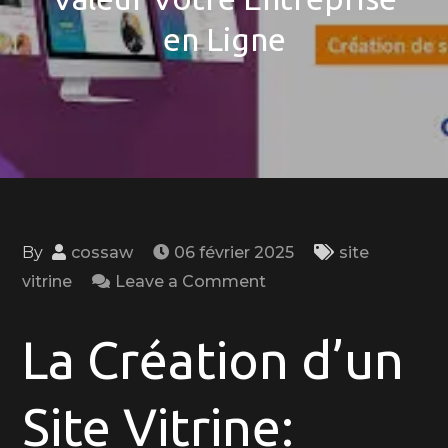
en Ligne
By
cossaw
06 février 2025
site
on
vitrine
Leave a Comment
Guide
de
La Création d’un
la
Création
Site Vitrine:
d’un
Site