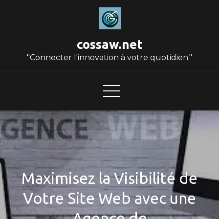
Skip
to
content
cossaw.net
"Connecter l'innovation à votre quotidien."
Maximisez la Visibilité de
Votre Site Web avec une
Agence de