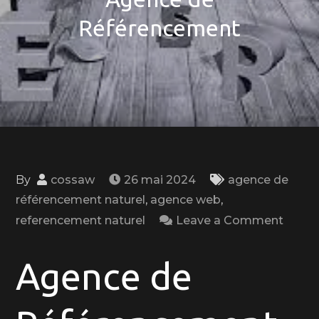
Référencement
By
cossaw
26 mai 2024
agence de
référencement naturel
,
agence web
,
on
referencement naturel
Leave a Comment
Maxim
la
Agence de
Visibil
de
Votre