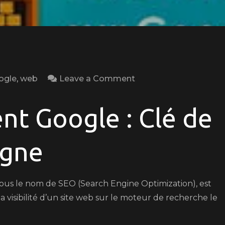
on
ogle
,
web
Leave a Comment
Optimisez
Votre
t Google : Clé de
Visibilité
en
Ligne
Ligne
grâce
au
us le nom de SEO (Search Engine Optimization), est
Référencement
 visibilité d’un site web sur le moteur de recherche le
Google