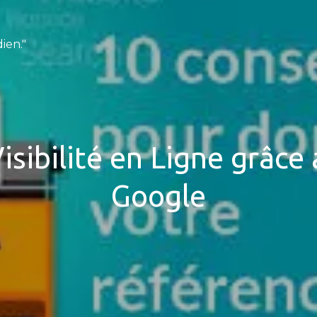
ien."
isibilité en Ligne grâc
Google