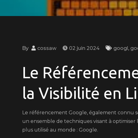
By
cossaw
02 juin 2024
googl
,
go
Le Référencemen
la Visibilité en 
Le référencement Google, également connu so
un ensemble de techniques visant à optimiser la
plus utilisé au monde : Google.