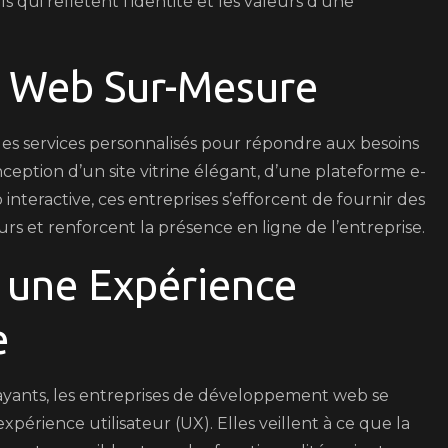
s qui reflètent l’identité et les valeurs d’une
de
Votre
Présence
es Web Sur-Mesure
en
Ligne
s services personnalisés pour répondre aux besoins
nception d’un site vitrine élégant, d’une plateforme e-
eractive, ces entreprises s’efforcent de fournir des
urs et renforcent la présence en ligne de l’entreprise.
r une Expérience
e
rayants, les entreprises de développement web se
périence utilisateur (UX). Elles veillent à ce que la