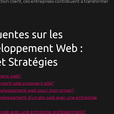
ction client, ces entreprises contribuent à transformer
entes sur les
eloppement Web :
et Stratégies
ement web?
ement web propose-t-elle?
développement web pour mon projet?
éveloppement d’un site web avec une entreprise
web avec une entreprise professionnelle?