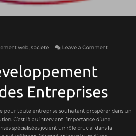
on
pement web
,
societe
Leave a Comment
Le
Savoir-
éveloppement
Faire
d’une
des Entreprises
Entreprise
de
Développe
elle pour toute entreprise souhaitant prospérer dans un
Web
n. C’est là qu’intervient l’importance d’une
au
es spécialisées jouent un rôle crucial dans la
Service