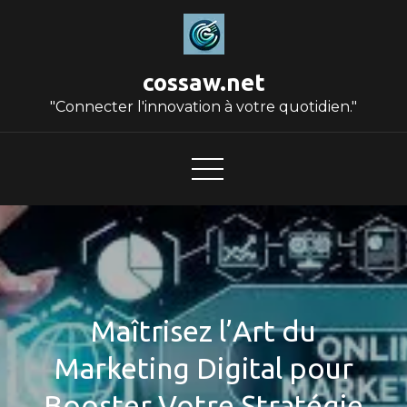
Skip
to
content
cossaw.net
"Connecter l'innovation à votre quotidien."
Maîtrisez l’Art du
Marketing Digital pour
Booster Votre Stratégie