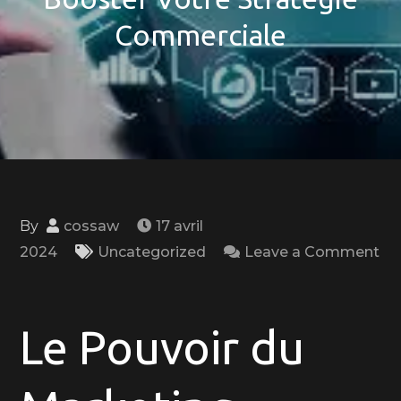
Commerciale
By
cossaw
17 avril
2024
Uncategorized
Leave a Comment
on
Maîtrisez
l’Art
Le Pouvoir du
du
Marketing